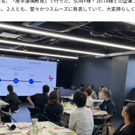
る、『産学連携教育』で行った、SONY様・JEITA様との企
た。２人とも、堂々かつスムーズに発表していて、大変誇らし