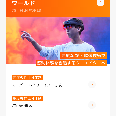
ワールド
CG・FILM WORLD
高度なCG・映像技術で
感動体験を創造するクリエイターへ
高度専門士 4年制
スーパーCGクリエイター専攻
高度専門士 4年制
VTuber専攻