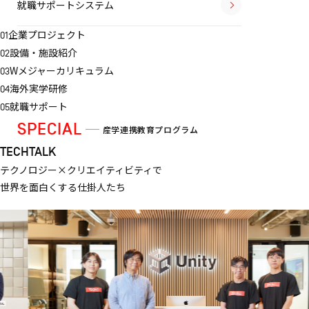
就職サポートシステム
企業プロジェクト
01
設備・施設紹介
02
Wメジャーカリキュラム
03
海外実学研修
04
就職サポート
05
SPECIAL
産学連携教育プログラム
TECH
TALK
テクノロジー×クリエイティビティで
世界を面白くする仕掛人たち