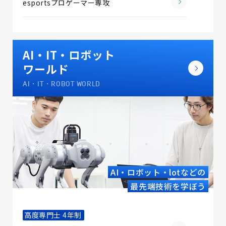
esportsプロゲーマー専攻
AI・IT・ロボット
ワールド
AI・IT・ROBOT WORLD
AI・ロボット・lotなどの
最先端技術を学ぼう
高度専門士 4年制