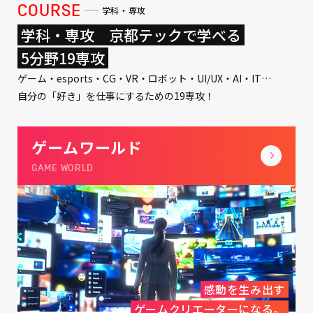
COURSE
学科・専攻
学科・専攻 京都テックで学べる
5分野19専攻
ゲーム・esports・CG・VR・ロボット・UI/UX・AI・IT…
自分の「好き」を仕事にするための19専攻！
ゲームワールド
GAME WORLD
感動を生み出す
ゲームクリエーターになる。