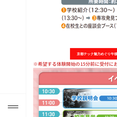
京都テック魅力めぐり午
※希望する体験開始の15分前に受付に