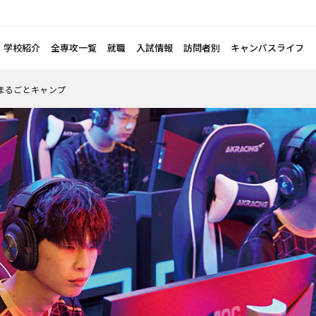
学校紹介
全専攻一覧
就職
入試情報
訪問者別
キャンパスライフ
tsまるごとキャンプ