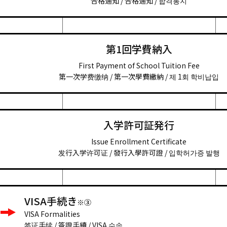
合格通知 / 合格通知 / 합격통지
第1回学費納入
First Payment of School Tuition Fee
第一次学费缴纳 / 第一次學費繳納 / 제 1회 학비납입
入学許可証発行
Issue Enrollment Certificate
发行入学许可证 / 發行入學許可證 / 입학허가증 발행
VISA手続き
※③
VISA Formalities
签证手续 / 簽證手續 / VISA 수속