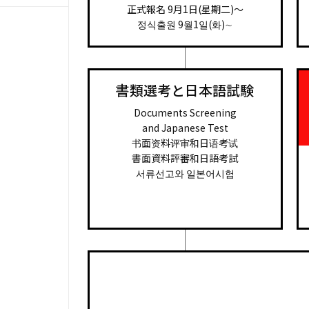
正式報名 9月1日(星期二)～
정식출원 9월1일(화)∼
書類選考と日本語試験
Documents Screening
and Japanese Test
书面资料评审和日语考试
書面資料評審和日語考試
서류선고와 일본어시험