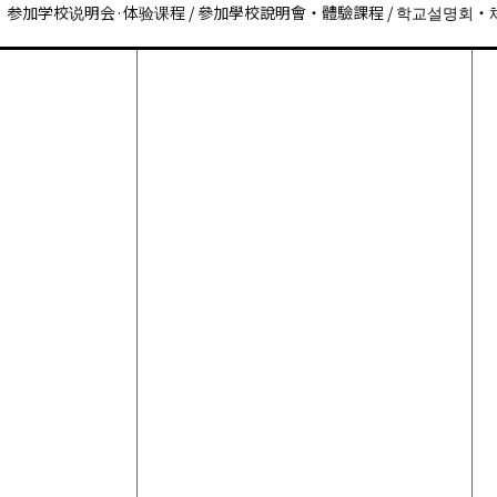
参加学校说明会·体验课程 / 參加學校說明會・體驗課程 / 학교설명회・