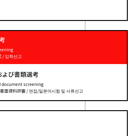
考
eening
 / 입학선고
および書類選考
nd document screening
面資料評審 / 면접/일본어시험 및 서류선고