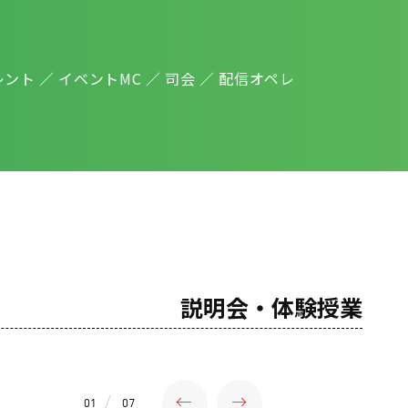
ント ／ イベントMC ／ 司会 ／ 配信オペレ
説明会・体験授業
02
07