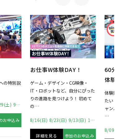
esports
60分で完結！ちょこっと
Y！
験
体験DAY
G映像・
自分にぴった
京都にesport
体験授業をちょっとだけ受けてみ
！ 初めて
生！ 『APEX』『
たい！ 予定があるけどオープンキ
/19(土)
9/21(月)
いった有名タイ
ャンパスには参加してみたい。
…
13(日)
10/18(日)
8/16(日)
8/23(日
8/09(日)
8/11(火)
のお申込み
詳細を見る