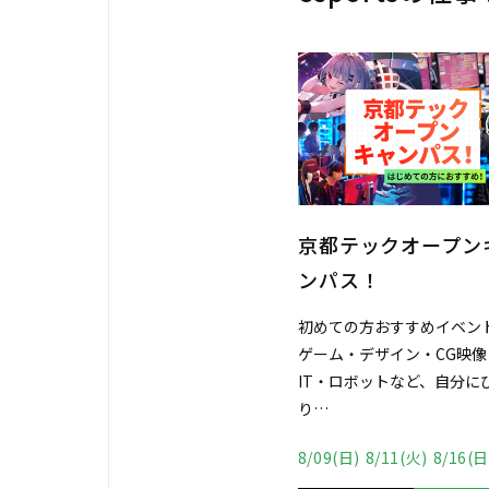
京都テックオープンキャ
学校説明会＆校舎見
ンパス！
アー
初めての方おすすめイベント！
初めてのご来校の方へ、最
ゲーム・デザイン・CG映像・
と最新設備で、京都テック
さ
IT・ロボットなど、自分にぴった
わかる！ 土曜日は実際の授
り…
見学…
8/09(日)
8/11(火)
8/16(日)
8/23(日)
8/08(土)
9/13(日)
8/15(土)
10/18(日)
8/22(土