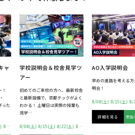
学ツ
AO入学説明会
お仕事W体験DA
早めの進路を考える方への特別説
ゲーム・デザイン・C
明会！
IT・ロボットなど、
新校舎
りの進路を見つけよう
がよく
8/08(土)
8/15(土)
8/29(土)
9/05(土)
9/06(日)
9/12(土)
9
の…
業も
8/16(日)
8/23(日)
9/
詳細を見る
参加のお申込み
)
8/29(土)
9/05(土)
9/06(日)
9/12(土)
9/13(日)
詳細を見る
参加